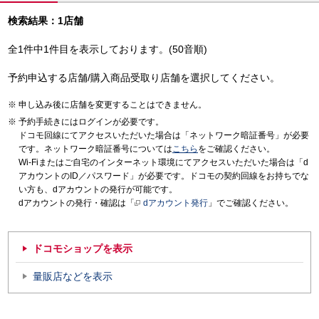
検索結果：1店舗
全1件中1件目を表示しております。(50音順)
予約申込する店舗/購入商品受取り店舗を選択してください。
申し込み後に店舗を変更することはできません。
予約手続きにはログインが必要です。
ドコモ回線にてアクセスいただいた場合は「ネットワーク暗証番号」が必要
です。ネットワーク暗証番号については
こちら
をご確認ください。
Wi-Fiまたはご自宅のインターネット環境にてアクセスいただいた場合は「d
アカウントのID／パスワード」が必要です。ドコモの契約回線をお持ちでな
い方も、dアカウントの発行が可能です。
dアカウントの発行・確認は「
dアカウント発行
」でご確認ください。
ドコモショップを表示
量販店などを表示