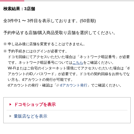
検索結果：3店舗
全3件中1 〜 3件目を表示しております。(50音順)
予約申込する店舗/購入商品受取り店舗を選択してください。
申し込み後に店舗を変更することはできません。
予約手続きにはログインが必要です。
ドコモ回線にてアクセスいただいた場合は「ネットワーク暗証番号」が必要
です。ネットワーク暗証番号については
こちら
をご確認ください。
Wi-Fiまたはご自宅のインターネット環境にてアクセスいただいた場合は「d
アカウントのID／パスワード」が必要です。ドコモの契約回線をお持ちでな
い方も、dアカウントの発行が可能です。
dアカウントの発行・確認は「
dアカウント発行
」でご確認ください。
ドコモショップを表示
量販店などを表示