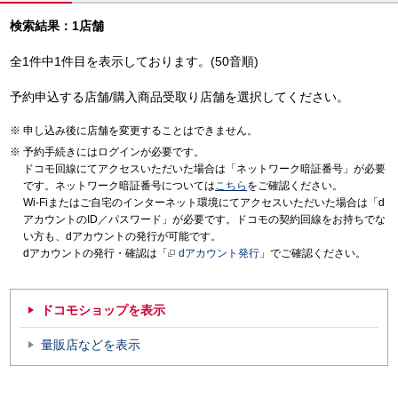
検索結果：1店舗
全1件中1件目を表示しております。(50音順)
予約申込する店舗/購入商品受取り店舗を選択してください。
申し込み後に店舗を変更することはできません。
予約手続きにはログインが必要です。
ドコモ回線にてアクセスいただいた場合は「ネットワーク暗証番号」が必要
です。ネットワーク暗証番号については
こちら
をご確認ください。
Wi-Fiまたはご自宅のインターネット環境にてアクセスいただいた場合は「d
アカウントのID／パスワード」が必要です。ドコモの契約回線をお持ちでな
い方も、dアカウントの発行が可能です。
dアカウントの発行・確認は「
dアカウント発行
」でご確認ください。
ドコモショップを表示
量販店などを表示