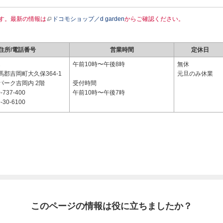
す。最新の情報は
ドコモショップ／d garden
からご確認ください。
住所/電話番号
営業時間
定休日
2
午前10時〜午後8時
無休
郡吉岡町大久保364-1
元旦のみ休業
パーク吉岡内 2階
受付時間
-737-400
午前10時〜午後7時
-30-6100
このページの情報は役に立ちましたか？