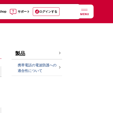
 Shop
サポート
ログインする
MENU
製品
携帯電話の電波防護への
適合性について