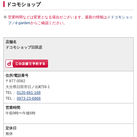
ドコモショップ
営業時間などは変更となる場合がございます。最新の情報は
ドコモショッ
プ／d garden
からご確認ください。
店舗名
ドコモショップ日田店
住所/電話番号
〒877-0082
大分県日田市日ノ出町59-1
TEL：
0120-681-168
TEL：
0973-23-6868
営業時間
午前9時〜午後6時
定休日
無休