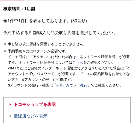
検索結果：1店舗
全1件中1件目を表示しております。(50音順)
予約申込する店舗/購入商品受取り店舗を選択してください。
申し込み後に店舗を変更することはできません。
予約手続きにはログインが必要です。
ドコモ回線にてアクセスいただいた場合は「ネットワーク暗証番号」が必要
です。ネットワーク暗証番号については
こちら
をご確認ください。
Wi-Fiまたはご自宅のインターネット環境にてアクセスいただいた場合は「d
アカウントのID／パスワード」が必要です。ドコモの契約回線をお持ちでな
い方も、dアカウントの発行が可能です。
dアカウントの発行・確認は「
dアカウント発行
」でご確認ください。
ドコモショップを表示
量販店などを表示