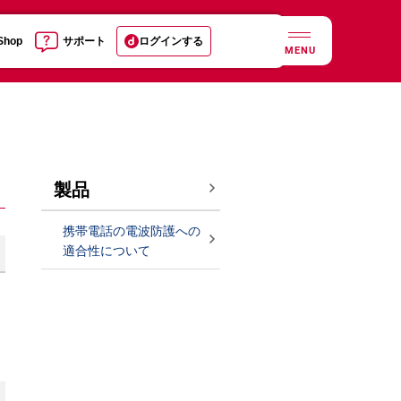
 Shop
サポート
ログインする
MENU
製品
携帯電話の電波防護への
適合性について