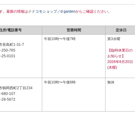
す。最新の情報は
ドコモショップ／d garden
からご確認ください。
住所/電話番号
営業時間
定休日
3
午前10時〜午後7時
第3水曜
長島町1-31-7
-250-765
【臨時休業日の
-25-0101
お知らせ】
2026年8月20日
(木曜)
7
午前10時〜午後6時
無休
市鶴岡西町2丁目234
-680-107
-28-5672