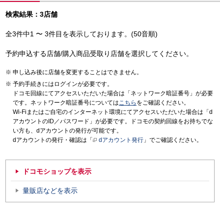
検索結果：3店舗
全3件中1 〜 3件目を表示しております。(50音順)
予約申込する店舗/購入商品受取り店舗を選択してください。
申し込み後に店舗を変更することはできません。
予約手続きにはログインが必要です。
ドコモ回線にてアクセスいただいた場合は「ネットワーク暗証番号」が必要
です。ネットワーク暗証番号については
こちら
をご確認ください。
Wi-Fiまたはご自宅のインターネット環境にてアクセスいただいた場合は「d
アカウントのID／パスワード」が必要です。ドコモの契約回線をお持ちでな
い方も、dアカウントの発行が可能です。
dアカウントの発行・確認は「
dアカウント発行
」でご確認ください。
ドコモショップを表示
量販店などを表示