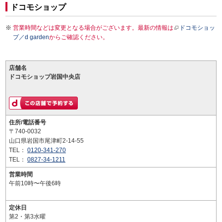
ドコモショップ
営業時間などは変更となる場合がございます。最新の情報は
ドコモショッ
プ／d garden
からご確認ください。
店舗名
ドコモショップ岩国中央店
住所/電話番号
〒740-0032
山口県岩国市尾津町2-14-55
TEL：
0120-341-270
TEL：
0827-34-1211
営業時間
午前10時〜午後6時
定休日
第2・第3水曜