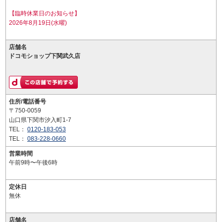
【臨時休業日のお知らせ】
2026年8月19日(水曜)
店舗名
ドコモショップ下関武久店
住所/電話番号
〒750-0059
山口県下関市汐入町1-7
TEL：
0120-183-053
TEL：
083-228-0660
営業時間
午前9時〜午後6時
定休日
無休
店舗名