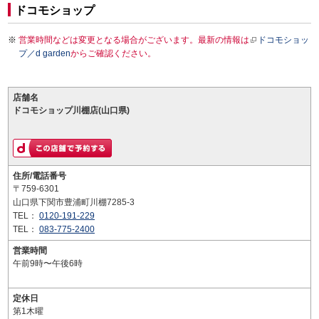
ドコモショップ
営業時間などは変更となる場合がございます。最新の情報は
ドコモショッ
プ／d garden
からご確認ください。
店舗名
ドコモショップ川棚店(山口県)
住所/電話番号
〒759-6301
山口県下関市豊浦町川棚7285-3
TEL：
0120-191-229
TEL：
083-775-2400
営業時間
午前9時〜午後6時
定休日
第1木曜