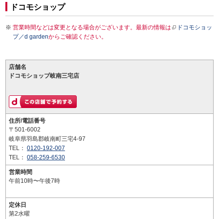
ドコモショップ
営業時間などは変更となる場合がございます。最新の情報は
ドコモショッ
プ／d garden
からご確認ください。
店舗名
ドコモショップ岐南三宅店
住所/電話番号
〒501-6002
岐阜県羽島郡岐南町三宅4-97
TEL：
0120-192-007
TEL：
058-259-6530
営業時間
午前10時〜午後7時
定休日
第2水曜