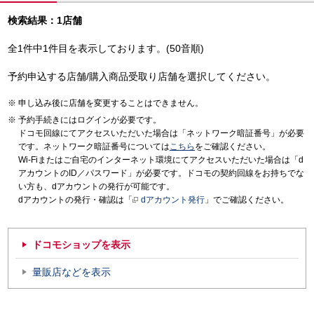
検索結果：1店舗
全1件中1件目を表示しております。(50音順)
予約申込する店舗/購入商品受取り店舗を選択してください。
申し込み後に店舗を変更することはできません。
予約手続きにはログインが必要です。
ドコモ回線にてアクセスいただいた場合は「ネットワーク暗証番号」が必要
です。ネットワーク暗証番号については
こちら
をご確認ください。
Wi-Fiまたはご自宅のインターネット環境にてアクセスいただいた場合は「d
アカウントのID／パスワード」が必要です。ドコモの契約回線をお持ちでな
い方も、dアカウントの発行が可能です。
dアカウントの発行・確認は「
dアカウント発行
」でご確認ください。
ドコモショップを表示
量販店などを表示