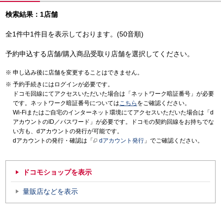
検索結果：1店舗
全1件中1件目を表示しております。(50音順)
予約申込する店舗/購入商品受取り店舗を選択してください。
申し込み後に店舗を変更することはできません。
予約手続きにはログインが必要です。
ドコモ回線にてアクセスいただいた場合は「ネットワーク暗証番号」が必要
です。ネットワーク暗証番号については
こちら
をご確認ください。
Wi-Fiまたはご自宅のインターネット環境にてアクセスいただいた場合は「d
アカウントのID／パスワード」が必要です。ドコモの契約回線をお持ちでな
い方も、dアカウントの発行が可能です。
dアカウントの発行・確認は「
dアカウント発行
」でご確認ください。
ドコモショップを表示
量販店などを表示