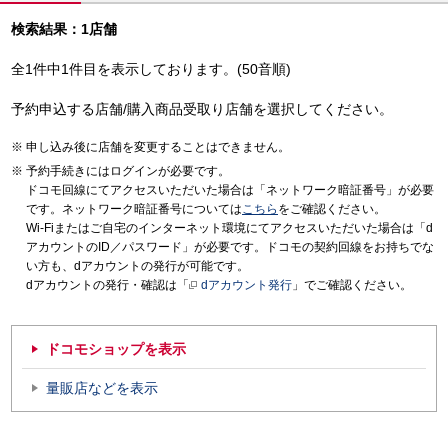
検索結果：1店舗
全1件中1件目を表示しております。(50音順)
予約申込する店舗/購入商品受取り店舗を選択してください。
申し込み後に店舗を変更することはできません。
予約手続きにはログインが必要です。
ドコモ回線にてアクセスいただいた場合は「ネットワーク暗証番号」が必要
です。ネットワーク暗証番号については
こちら
をご確認ください。
Wi-Fiまたはご自宅のインターネット環境にてアクセスいただいた場合は「d
アカウントのID／パスワード」が必要です。ドコモの契約回線をお持ちでな
い方も、dアカウントの発行が可能です。
dアカウントの発行・確認は「
dアカウント発行
」でご確認ください。
ドコモショップを表示
量販店などを表示