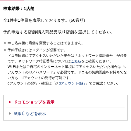
検索結果：1店舗
全1件中1件目を表示しております。(50音順)
予約申込する店舗/購入商品受取り店舗を選択してください。
申し込み後に店舗を変更することはできません。
予約手続きにはログインが必要です。
ドコモ回線にてアクセスいただいた場合は「ネットワーク暗証番号」が必要
です。ネットワーク暗証番号については
こちら
をご確認ください。
Wi-Fiまたはご自宅のインターネット環境にてアクセスいただいた場合は「d
アカウントのID／パスワード」が必要です。ドコモの契約回線をお持ちでな
い方も、dアカウントの発行が可能です。
dアカウントの発行・確認は「
dアカウント発行
」でご確認ください。
ドコモショップを表示
量販店などを表示