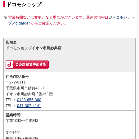
ドコモショップ
営業時間などは変更となる場合がございます。最新の情報は
ドコモショッ
プ／d garden
からご確認ください。
店舗名
ドコモショップイオン市川妙典店
住所/電話番号
〒272-0111
千葉県市川市妙典4-1-1
イオン市川妙典店 2番街 1階
TEL：
0120-655-360
TEL：
047-307-4141
営業時間
午前10時〜午後8時
受付時間
午前10時〜午後7時