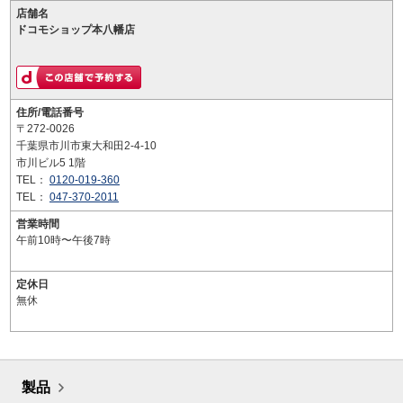
店舗名
ドコモショップ本八幡店
住所/電話番号
〒272-0026
千葉県市川市東大和田2-4-10
市川ビル5 1階
TEL：
0120-019-360
TEL：
047-370-2011
営業時間
午前10時〜午後7時
定休日
無休
製品