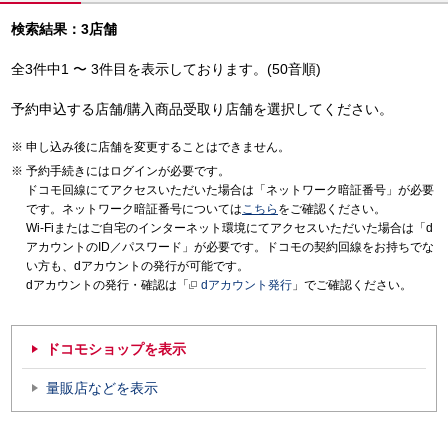
検索結果：3店舗
全3件中1 〜 3件目を表示しております。(50音順)
予約申込する店舗/購入商品受取り店舗を選択してください。
申し込み後に店舗を変更することはできません。
予約手続きにはログインが必要です。
ドコモ回線にてアクセスいただいた場合は「ネットワーク暗証番号」が必要
です。ネットワーク暗証番号については
こちら
をご確認ください。
Wi-Fiまたはご自宅のインターネット環境にてアクセスいただいた場合は「d
アカウントのID／パスワード」が必要です。ドコモの契約回線をお持ちでな
い方も、dアカウントの発行が可能です。
dアカウントの発行・確認は「
dアカウント発行
」でご確認ください。
ドコモショップを表示
量販店などを表示