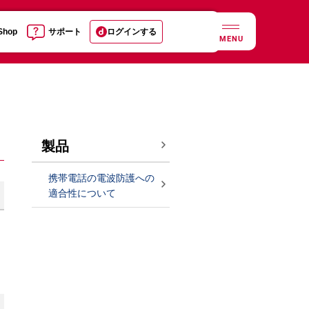
 Shop
サポート
ログインする
MENU
製品
携帯電話の電波防護への
適合性について