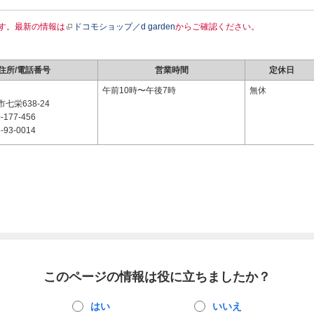
す。最新の情報は
ドコモショップ／d garden
からご確認ください。
住所/電話番号
営業時間
定休日
1
午前10時〜午後7時
無休
七栄638-24
-177-456
-93-0014
このページの情報は役に立ちましたか？
はい
いいえ