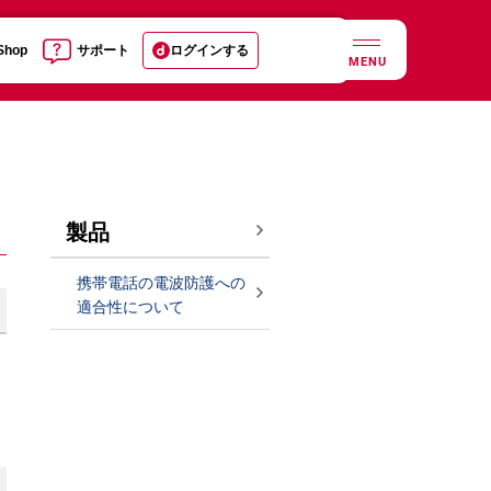
 Shop
サポート
ログインする
MENU
製品
携帯電話の電波防護への
適合性について