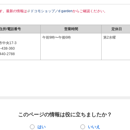
す。最新の情報は
ドコモショップ／d garden
からご確認ください。
住所/電話番号
営業時間
定休日
6
午前9時〜午後6時
第2水曜
中央17-3
-438-360
440-2788
このページの情報は役に立ちましたか？
はい
いいえ