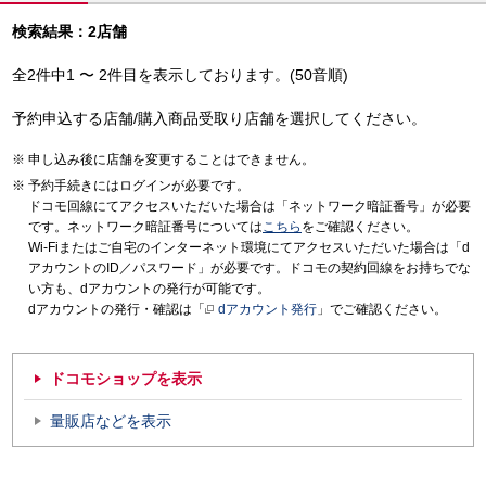
検索結果：2店舗
全2件中1 〜 2件目を表示しております。(50音順)
予約申込する店舗/購入商品受取り店舗を選択してください。
申し込み後に店舗を変更することはできません。
予約手続きにはログインが必要です。
ドコモ回線にてアクセスいただいた場合は「ネットワーク暗証番号」が必要
です。ネットワーク暗証番号については
こちら
をご確認ください。
Wi-Fiまたはご自宅のインターネット環境にてアクセスいただいた場合は「d
アカウントのID／パスワード」が必要です。ドコモの契約回線をお持ちでな
い方も、dアカウントの発行が可能です。
dアカウントの発行・確認は「
dアカウント発行
」でご確認ください。
ドコモショップを表示
量販店などを表示