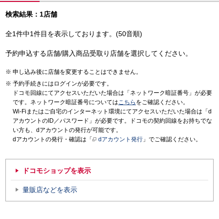
検索結果：1店舗
全1件中1件目を表示しております。(50音順)
予約申込する店舗/購入商品受取り店舗を選択してください。
申し込み後に店舗を変更することはできません。
予約手続きにはログインが必要です。
ドコモ回線にてアクセスいただいた場合は「ネットワーク暗証番号」が必要
です。ネットワーク暗証番号については
こちら
をご確認ください。
Wi-Fiまたはご自宅のインターネット環境にてアクセスいただいた場合は「d
アカウントのID／パスワード」が必要です。ドコモの契約回線をお持ちでな
い方も、dアカウントの発行が可能です。
dアカウントの発行・確認は「
dアカウント発行
」でご確認ください。
ドコモショップを表示
量販店などを表示