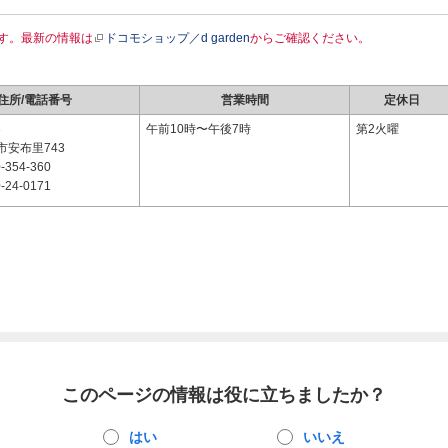
す。最新の情報は
ドコモショップ／d garden
からご確認ください。
住所/電話番号
営業時間
定休日
3
午前10時〜午後7時
第2火曜
市安布里743
-354-360
-24-0171
このページの情報は役に立ちましたか？
はい
いいえ