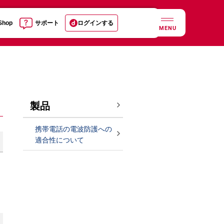
 Shop
サポート
ログインする
MENU
製品
携帯電話の電波防護への
適合性について