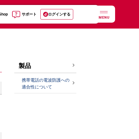
 Shop
サポート
ログインする
MENU
製品
携帯電話の電波防護への
適合性について