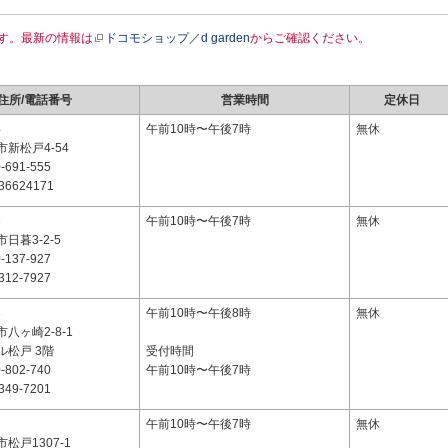
す。最新の情報は
ドコモショップ／d garden
からご確認ください。
住所/電話番号
営業時間
定休日
4
午前10時〜午後7時
無休
新松戸4-54
-691-555
36624171
3
午前10時〜午後7時
無休
日暮3-2-5
-137-927
312-7927
3
午前10時〜午後8時
無休
八ヶ崎2-8-1
ル松戸 3階
受付時間
-802-740
午前10時〜午後7時
349-7201
2
午前10時〜午後7時
無休
松戸1307-1