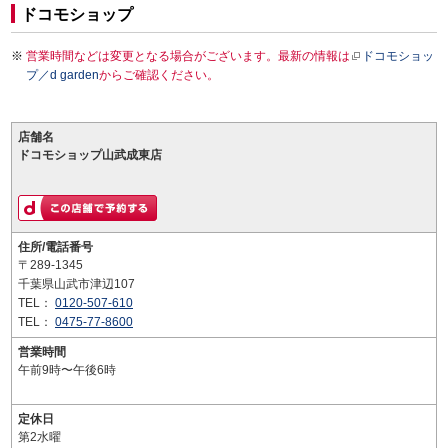
ドコモショップ
営業時間などは変更となる場合がございます。最新の情報は
ドコモショッ
プ／d garden
からご確認ください。
店舗名
ドコモショップ山武成東店
住所/電話番号
〒289-1345
千葉県山武市津辺107
TEL：
0120-507-610
TEL：
0475-77-8600
営業時間
午前9時〜午後6時
定休日
第2水曜