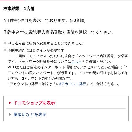
検索結果：1店舗
全1件中1件目を表示しております。(50音順)
予約申込する店舗/購入商品受取り店舗を選択してください。
申し込み後に店舗を変更することはできません。
予約手続きにはログインが必要です。
ドコモ回線にてアクセスいただいた場合は「ネットワーク暗証番号」が必要
です。ネットワーク暗証番号については
こちら
をご確認ください。
Wi-Fiまたはご自宅のインターネット環境にてアクセスいただいた場合は「d
アカウントのID／パスワード」が必要です。ドコモの契約回線をお持ちでな
い方も、dアカウントの発行が可能です。
dアカウントの発行・確認は「
dアカウント発行
」でご確認ください。
ドコモショップを表示
量販店などを表示