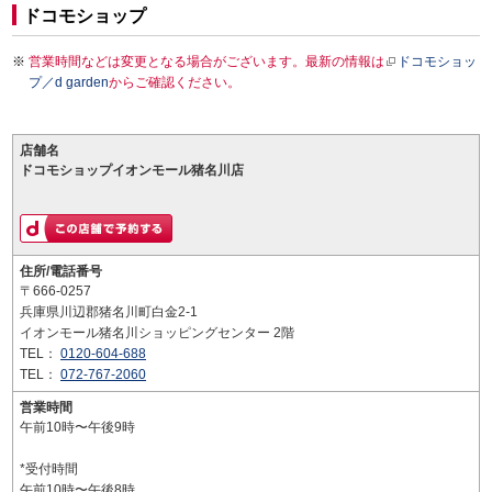
ドコモショップ
営業時間などは変更となる場合がございます。最新の情報は
ドコモショッ
プ／d garden
からご確認ください。
店舗名
ドコモショップイオンモール猪名川店
住所/電話番号
〒666-0257
兵庫県川辺郡猪名川町白金2-1
イオンモール猪名川ショッピングセンター 2階
TEL：
0120-604-688
TEL：
072-767-2060
営業時間
午前10時〜午後9時
*受付時間
午前10時〜午後8時