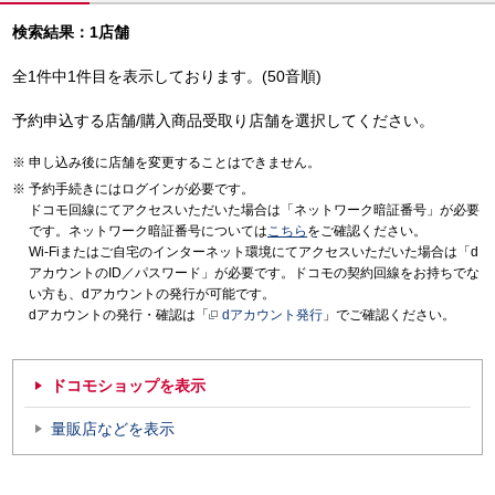
検索結果：1店舗
全1件中1件目を表示しております。(50音順)
予約申込する店舗/購入商品受取り店舗を選択してください。
申し込み後に店舗を変更することはできません。
予約手続きにはログインが必要です。
ドコモ回線にてアクセスいただいた場合は「ネットワーク暗証番号」が必要
です。ネットワーク暗証番号については
こちら
をご確認ください。
Wi-Fiまたはご自宅のインターネット環境にてアクセスいただいた場合は「d
アカウントのID／パスワード」が必要です。ドコモの契約回線をお持ちでな
い方も、dアカウントの発行が可能です。
dアカウントの発行・確認は「
dアカウント発行
」でご確認ください。
ドコモショップを表示
量販店などを表示