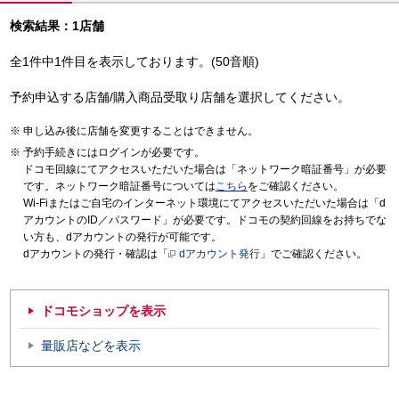
検索結果：1店舗
全1件中1件目を表示しております。(50音順)
予約申込する店舗/購入商品受取り店舗を選択してください。
申し込み後に店舗を変更することはできません。
予約手続きにはログインが必要です。
ドコモ回線にてアクセスいただいた場合は「ネットワーク暗証番号」が必要
です。ネットワーク暗証番号については
こちら
をご確認ください。
Wi-Fiまたはご自宅のインターネット環境にてアクセスいただいた場合は「d
アカウントのID／パスワード」が必要です。ドコモの契約回線をお持ちでな
い方も、dアカウントの発行が可能です。
dアカウントの発行・確認は「
dアカウント発行
」でご確認ください。
ドコモショップを表示
量販店などを表示