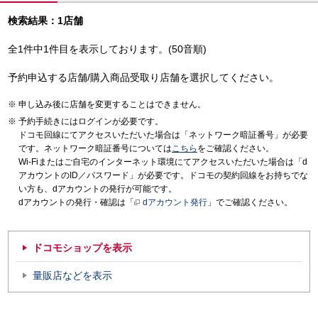
検索結果：1店舗
全1件中1件目を表示しております。(50音順)
予約申込する店舗/購入商品受取り店舗を選択してください。
申し込み後に店舗を変更することはできません。
予約手続きにはログインが必要です。
ドコモ回線にてアクセスいただいた場合は「ネットワーク暗証番号」が必要
です。ネットワーク暗証番号については
こちら
をご確認ください。
Wi-Fiまたはご自宅のインターネット環境にてアクセスいただいた場合は「d
アカウントのID／パスワード」が必要です。ドコモの契約回線をお持ちでな
い方も、dアカウントの発行が可能です。
dアカウントの発行・確認は「
dアカウント発行
」でご確認ください。
ドコモショップを表示
量販店などを表示