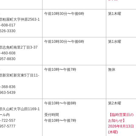
4
午前10時30分〜午後6時
第1木曜
粕屋町大字仲原2563-1
-608-017
626-3330
7
午前10時30分〜午後6時
第1水曜
志免町南里2丁目3-37
-460-608
957-8830
4
午前10時〜午後7時
無休
郡新宮町新宮東5丁目11-
-368-836
963-5439
2
午前10時〜午後8時
第2木曜
久山町大字山田1169-1
ール内
受付時間
【臨時営業日の
-722-557
午前10時〜午後7時
お知らせ】
957-5777
2026年8月13日
(木曜)