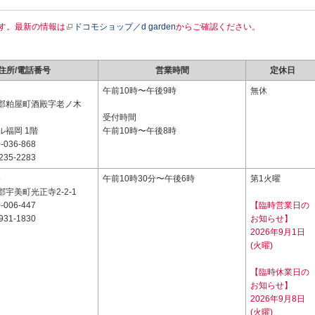
す。最新の情報は
ドコモショップ／d garden
からご確認ください。
住所/電話番号
営業時間
定休日
3
午前10時〜午後9時
無休
郡粕屋町酒殿字老ノ木
受付時間
ル福岡 1階
午前10時〜午後8時
-036-868
235-2283
3
午前10時30分〜午後6時
第1火曜
宇美町光正寺2-2-1
-006-447
【臨時営業日の
931-1830
お知らせ】
2026年9月1日
(火曜)
【臨時休業日の
お知らせ】
2026年9月8日
(火曜)