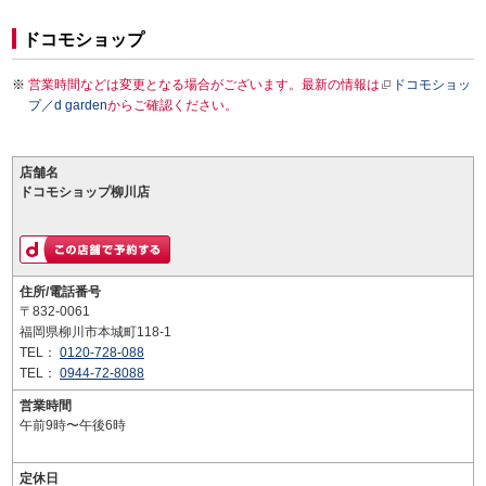
ドコモショップ
営業時間などは変更となる場合がございます。最新の情報は
ドコモショッ
プ／d garden
からご確認ください。
店舗名
ドコモショップ柳川店
住所/電話番号
〒832-0061
福岡県柳川市本城町118-1
TEL：
0120-728-088
TEL：
0944-72-8088
営業時間
午前9時〜午後6時
定休日