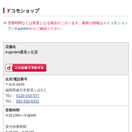
ドコモショップ
営業時間などは変更となる場合がございます。最新の情報は
ドコモショッ
プ／d garden
からご確認ください。
店舗名
d garden星見ヶ丘店
住所/電話番号
〒816-0849
福岡県春日市星見ヶ丘5-1
TEL：
0120-153-577
TEL：
092-558-6331
営業時間
午前10時〜午後6時
受付休業時間