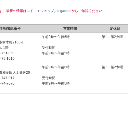
す。最新の情報は
ドコモショップ／d garden
からご確認ください。
住所/電話番号
営業時間
定休日
1
午前9時〜午後6時
第1・第2火曜
材木町2106-1
 1階
受付時間
-751-050
午前9時〜午後5時
-75-1010
3
午前9時〜午後6時
第1・第2木曜
和多田大土井9-20
-747-017
受付時間
-74-7070
午前9時〜午後5時