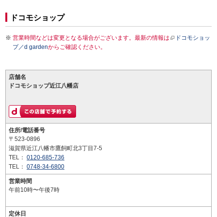
ドコモショップ
営業時間などは変更となる場合がございます。最新の情報は
ドコモショッ
プ／d garden
からご確認ください。
店舗名
ドコモショップ近江八幡店
住所/電話番号
〒523-0896
滋賀県近江八幡市鷹飼町北3丁目7-5
TEL：
0120-685-736
TEL：
0748-34-6800
営業時間
午前10時〜午後7時
定休日