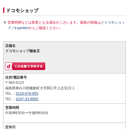
ドコモショップ
営業時間などは変更となる場合がございます。最新の情報は
ドコモショッ
プ／d garden
からご確認ください。
店舗名
ドコモショップ棚倉店
住所/電話番号
〒963-6123
福島県東白川郡棚倉町大字関口字上志宝22-1
TEL：
0120-079-955
TEL：
0247-33-9955
営業時間
午前9時30分〜午後6時30分
定休日