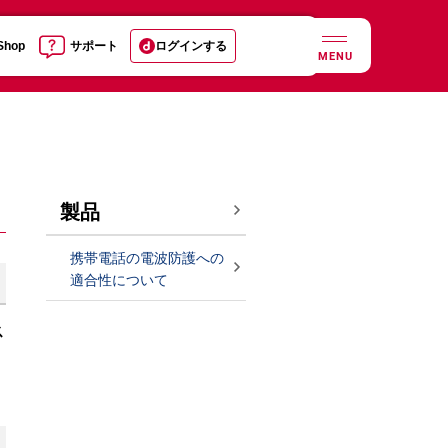
 Shop
サポート
ログインする
MENU
製品
携帯電話の電波防護への
適合性について
ス