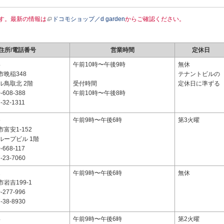
す。最新の情報は
ドコモショップ／d garden
からご確認ください。
住所/電話番号
営業時間
定休日
4
午前10時〜午後9時
無休
晩稲348
テナントビルの
ル鳥取北 2階
受付時間
定休日に準ずる
-608-388
午前10時〜午後8時
-32-1311
5
午前9時〜午後6時
第3火曜
富安1-152
ループビル 1階
-668-117
-23-7060
1
午前9時〜午後6時
無休
岩吉199-1
-277-996
-38-8930
4
午前9時〜午後6時
第2火曜