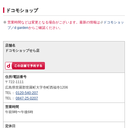
ドコモショップ
営業時間などは変更となる場合がございます。最新の情報は
ドコモショッ
プ／d garden
からご確認ください。
店舗名
ドコモショップせら店
住所/電話番号
〒722-1111
広島県世羅郡世羅町大字寺町西福寺1206
TEL：
0120-540-207
TEL：
0847-25-0207
営業時間
午前9時〜午後6時
定休日