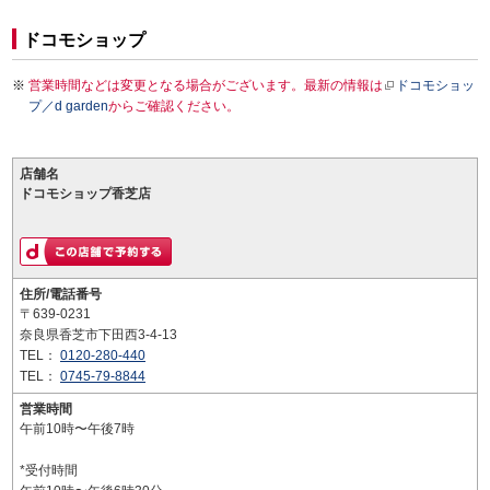
ドコモショップ
営業時間などは変更となる場合がございます。最新の情報は
ドコモショッ
プ／d garden
からご確認ください。
店舗名
ドコモショップ香芝店
住所/電話番号
〒639-0231
奈良県香芝市下田西3-4-13
TEL：
0120-280-440
TEL：
0745-79-8844
営業時間
午前10時〜午後7時
*受付時間