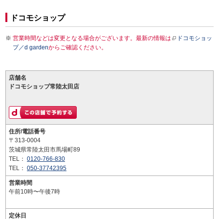
ドコモショップ
営業時間などは変更となる場合がございます。最新の情報は
ドコモショッ
プ／d garden
からご確認ください。
店舗名
ドコモショップ常陸太田店
住所/電話番号
〒313-0004
茨城県常陸太田市馬場町89
TEL：
0120-766-830
TEL：
050-37742395
営業時間
午前10時〜午後7時
定休日