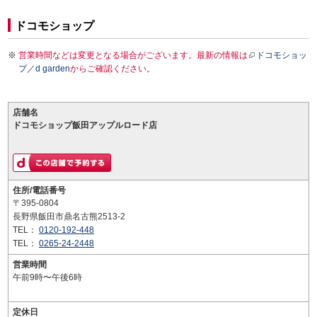
ドコモショップ
営業時間などは変更となる場合がございます。最新の情報は
ドコモショッ
プ／d garden
からご確認ください。
店舗名
ドコモショップ飯田アップルロード店
住所/電話番号
〒395-0804
長野県飯田市鼎名古熊2513-2
TEL：
0120-192-448
TEL：
0265-24-2448
営業時間
午前9時〜午後6時
定休日