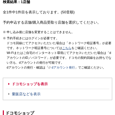
検索結果：1店舗
全1件中1件目を表示しております。(50音順)
予約申込する店舗/購入商品受取り店舗を選択してください。
申し込み後に店舗を変更することはできません。
予約手続きにはログインが必要です。
ドコモ回線にてアクセスいただいた場合は「ネットワーク暗証番号」が必要
です。ネットワーク暗証番号については
こちら
をご確認ください。
Wi-Fiまたはご自宅のインターネット環境にてアクセスいただいた場合は「d
アカウントのID／パスワード」が必要です。ドコモの契約回線をお持ちでな
い方も、dアカウントの発行が可能です。
dアカウントの発行・確認は「
dアカウント発行
」でご確認ください。
ドコモショップを表示
量販店などを表示
ドコモショップ