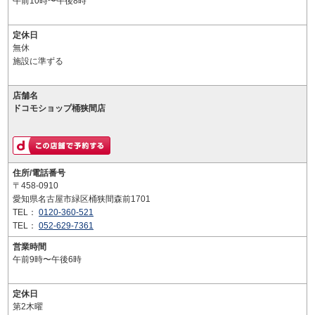
午前10時〜午後8時
定休日
無休
施設に準ずる
店舗名
ドコモショップ桶狭間店
住所/電話番号
〒458-0910
愛知県名古屋市緑区桶狭間森前1701
TEL：
0120-360-521
TEL：
052-629-7361
営業時間
午前9時〜午後6時
定休日
第2木曜