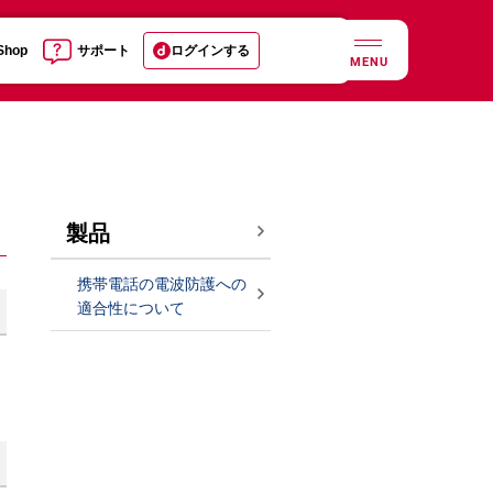
 Shop
サポート
ログインする
MENU
製品
携帯電話の電波防護への
適合性について