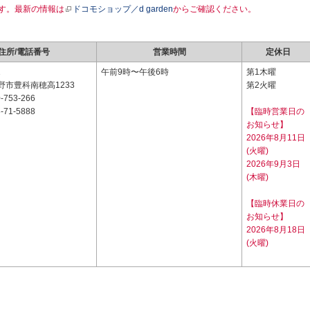
す。最新の情報は
ドコモショップ／d garden
からご確認ください。
住所/電話番号
営業時間
定休日
1
午前9時〜午後6時
第1木曜
野市豊科南穂高1233
第2火曜
-753-266
-71-5888
【臨時営業日の
お知らせ】
2026年8月11日
(火曜)
2026年9月3日
(木曜)
【臨時休業日の
お知らせ】
2026年8月18日
(火曜)