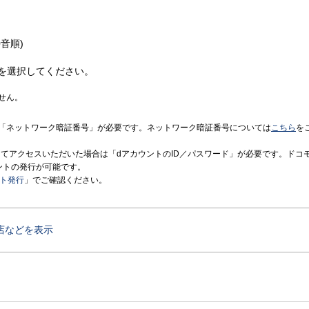
音順)
を選択してください。
せん。
「ネットワーク暗証番号」が必要です。ネットワーク暗証番号については
こちら
を
境にてアクセスいただいた場合は「dアカウントのID／パスワード」が必要です。ドコ
ントの発行が可能です。
ント発行
」でご確認ください。
店などを表示