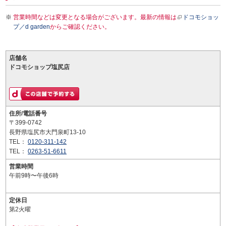
営業時間などは変更となる場合がございます。最新の情報は
ドコモショッ
プ／d garden
からご確認ください。
店舗名
ドコモショップ塩尻店
住所/電話番号
〒399-0742
長野県塩尻市大門泉町13-10
TEL：
0120-311-142
TEL：
0263-51-6611
営業時間
午前9時〜午後6時
定休日
第2火曜