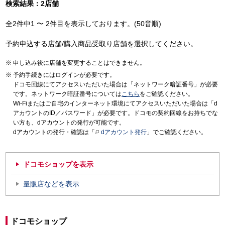
検索結果：2店舗
全2件中1 〜 2件目を表示しております。(50音順)
予約申込する店舗/購入商品受取り店舗を選択してください。
申し込み後に店舗を変更することはできません。
予約手続きにはログインが必要です。
ドコモ回線にてアクセスいただいた場合は「ネットワーク暗証番号」が必要
です。ネットワーク暗証番号については
こちら
をご確認ください。
Wi-Fiまたはご自宅のインターネット環境にてアクセスいただいた場合は「d
アカウントのID／パスワード」が必要です。ドコモの契約回線をお持ちでな
い方も、dアカウントの発行が可能です。
dアカウントの発行・確認は「
dアカウント発行
」でご確認ください。
ドコモショップを表示
量販店などを表示
ドコモショップ