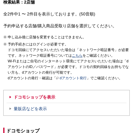
検索結果：2店舗
全2件中1 〜 2件目を表示しております。(50音順)
予約申込する店舗/購入商品受取り店舗を選択してください。
申し込み後に店舗を変更することはできません。
予約手続きにはログインが必要です。
ドコモ回線にてアクセスいただいた場合は「ネットワーク暗証番号」が必要
です。ネットワーク暗証番号については
こちら
をご確認ください。
Wi-Fiまたはご自宅のインターネット環境にてアクセスいただいた場合は「d
アカウントのID／パスワード」が必要です。ドコモの契約回線をお持ちでな
い方も、dアカウントの発行が可能です。
dアカウントの発行・確認は「
dアカウント発行
」でご確認ください。
ドコモショップを表示
量販店などを表示
ドコモショップ