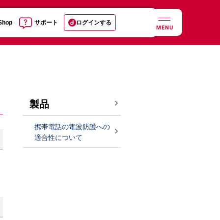
 Shop
サポート
ログインする
MENU
製品
携帯電話の電波防護への
適合性について