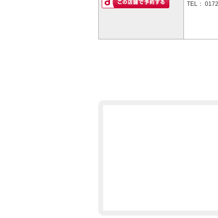
TEL：
0172