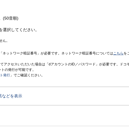
(50音順)
を選択してください。
せん。
「ネットワーク暗証番号」が必要です。ネットワーク暗証番号については
こちら
を
境にてアクセスいただいた場合は「dアカウントのID／パスワード」が必要です。ドコ
ントの発行が可能です。
ント発行
」でご確認ください。
店などを表示