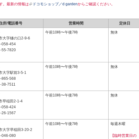
す。最新の情報は
ドコモショップ／d garden
からご確認ください。
住所/電話番号
営業時間
定休日
8
午前10時〜午後7時
無休
大字樋の口2-9-6
-058-454
-55-7820
2
午前10時〜午後7時
無休
大字駅前3-5-1
-865-568
-38-7511
7
午前10時〜午後7時
無休
早稲田2-1-4
-058-424
-26-1567
7
午前10時〜午後7時
毎週木曜
大字早稲田3-20-2
-046-080
【臨時営業日の