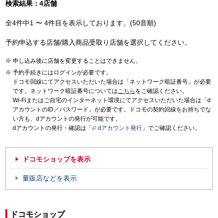
検索結果：4店舗
全4件中1 〜 4件目を表示しております。(50音順)
予約申込する店舗/購入商品受取り店舗を選択してください。
申し込み後に店舗を変更することはできません。
予約手続きにはログインが必要です。
ドコモ回線にてアクセスいただいた場合は「ネットワーク暗証番号」が必要
です。ネットワーク暗証番号については
こちら
をご確認ください。
Wi-Fiまたはご自宅のインターネット環境にてアクセスいただいた場合は「d
アカウントのID／パスワード」が必要です。ドコモの契約回線をお持ちでな
い方も、dアカウントの発行が可能です。
dアカウントの発行・確認は「
dアカウント発行
」でご確認ください。
ドコモショップを表示
量販店などを表示
ドコモショップ