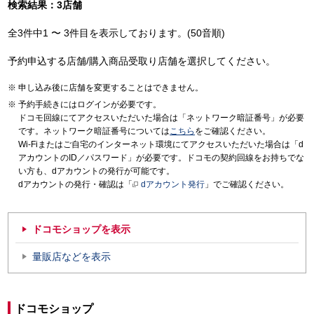
検索結果：3店舗
全3件中1 〜 3件目を表示しております。(50音順)
予約申込する店舗/購入商品受取り店舗を選択してください。
申し込み後に店舗を変更することはできません。
予約手続きにはログインが必要です。
ドコモ回線にてアクセスいただいた場合は「ネットワーク暗証番号」が必要
です。ネットワーク暗証番号については
こちら
をご確認ください。
Wi-Fiまたはご自宅のインターネット環境にてアクセスいただいた場合は「d
アカウントのID／パスワード」が必要です。ドコモの契約回線をお持ちでな
い方も、dアカウントの発行が可能です。
dアカウントの発行・確認は「
dアカウント発行
」でご確認ください。
ドコモショップを表示
量販店などを表示
ドコモショップ