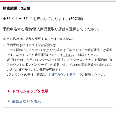
検索結果：3店舗
全3件中1 〜 3件目を表示しております。(50音順)
予約申込する店舗/購入商品受取り店舗を選択してください。
申し込み後に店舗を変更することはできません。
予約手続きにはログインが必要です。
ドコモ回線にてアクセスいただいた場合は「ネットワーク暗証番号」が必要
です。ネットワーク暗証番号については
こちら
をご確認ください。
Wi-Fiまたはご自宅のインターネット環境にてアクセスいただいた場合は「d
アカウントのID／パスワード」が必要です。ドコモの契約回線をお持ちでな
い方も、dアカウントの発行が可能です。
dアカウントの発行・確認は「
dアカウント発行
」でご確認ください。
ドコモショップを表示
量販店などを表示