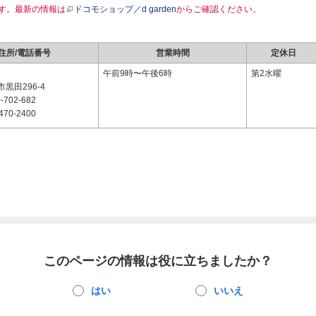
す。最新の情報は
ドコモショップ／d garden
からご確認ください。
住所/電話番号
営業時間
定休日
3
午前9時〜午後6時
第2水曜
黒田296-4
-702-682
470-2400
このページの情報は役に立ちましたか？
はい
いいえ