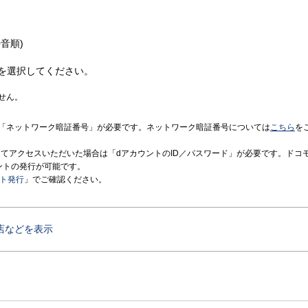
音順)
を選択してください。
せん。
「ネットワーク暗証番号」が必要です。ネットワーク暗証番号については
こちら
を
境にてアクセスいただいた場合は「dアカウントのID／パスワード」が必要です。ドコ
ントの発行が可能です。
ント発行
」でご確認ください。
店などを表示