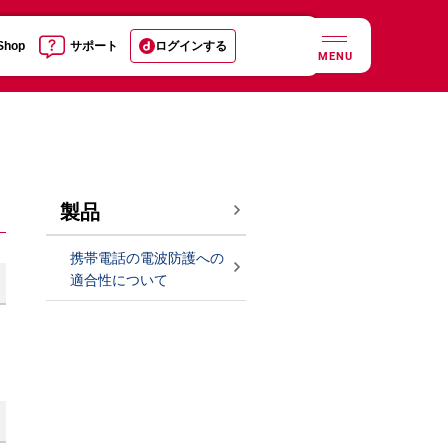
 Shop
サポート
ログインする
MENU
製品
携帯電話の電波防護への
適合性について