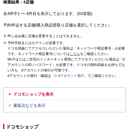
検索結果：4店舗
全4件中1 〜 4件目を表示しております。(50音順)
予約申込する店舗/購入商品受取り店舗を選択してください。
申し込み後に店舗を変更することはできません。
予約手続きにはログインが必要です。
ドコモ回線にてアクセスいただいた場合は「ネットワーク暗証番号」が必要
です。ネットワーク暗証番号については
こちら
をご確認ください。
Wi-Fiまたはご自宅のインターネット環境にてアクセスいただいた場合は「d
アカウントのID／パスワード」が必要です。ドコモの契約回線をお持ちでな
い方も、dアカウントの発行が可能です。
dアカウントの発行・確認は「
dアカウント発行
」でご確認ください。
ドコモショップを表示
量販店などを表示
ドコモショップ