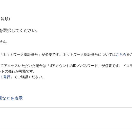
音順)
を選択してください。
せん。
「ネットワーク暗証番号」が必要です。ネットワーク暗証番号については
こちら
を
境にてアクセスいただいた場合は「dアカウントのID／パスワード」が必要です。ドコ
ントの発行が可能です。
ント発行
」でご確認ください。
店などを表示