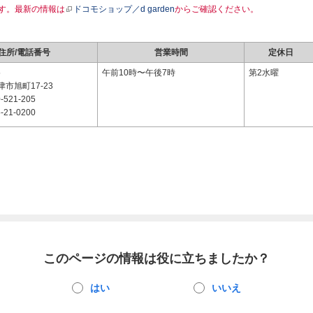
す。最新の情報は
ドコモショップ／d garden
からご確認ください。
住所/電話番号
営業時間
定休日
5
午前10時〜午後7時
第2水曜
市旭町17-23
-521-205
-21-0200
このページの情報は役に立ちましたか？
はい
いいえ