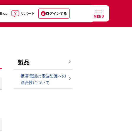
 Shop
サポート
ログインする
MENU
製品
携帯電話の電波防護への
適合性について