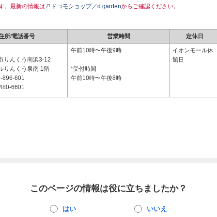
す。最新の情報は
ドコモショップ／d garden
からご確認ください。
住所/電話番号
営業時間
定休日
5
午前10時〜午後9時
イオンモール休
りんくう南浜3-12
館日
ルりんくう泉南 1階
*受付時間
-896-601
午前10時〜午後8時
480-6601
このページの情報は役に立ちましたか？
はい
いいえ