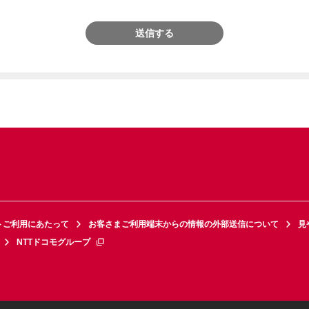
送信する
トご利用にあたって
お客さまご利用端末からの情報の外部送信について
見
NTTドコモグループ