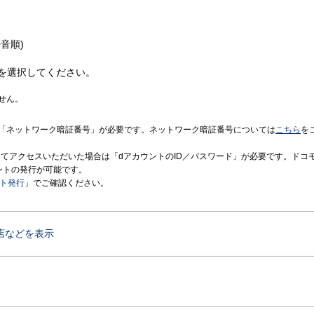
音順)
を選択してください。
せん。
「ネットワーク暗証番号」が必要です。ネットワーク暗証番号については
こちら
を
境にてアクセスいただいた場合は「dアカウントのID／パスワード」が必要です。ドコ
ントの発行が可能です。
ント発行
」でご確認ください。
店などを表示