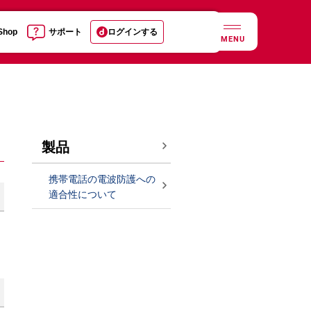
 Shop
サポート
ログインする
MENU
製品
携帯電話の電波防護への
適合性について