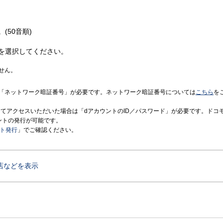
(50音順)
を選択してください。
せん。
「ネットワーク暗証番号」が必要です。ネットワーク暗証番号については
こちら
を
境にてアクセスいただいた場合は「dアカウントのID／パスワード」が必要です。ドコ
ントの発行が可能です。
ント発行
」でご確認ください。
店などを表示