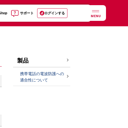
 Shop
サポート
ログインする
MENU
製品
携帯電話の電波防護への
適合性について