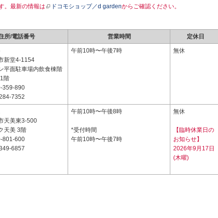
す。最新の情報は
ドコモショップ／d garden
からご確認ください。
住所/電話番号
営業時間
定休日
5
午前10時〜午後7時
無休
新堂4-1154
ン平面駐車場内飲食棟階
 1階
-359-890
284-7352
2
午前10時〜午後8時
無休
天美東3-500
ク天美 3階
*受付時間
【臨時休業日の
-801-600
午前10時〜午後7時
お知らせ】
349-6857
2026年9月17日
(木曜)