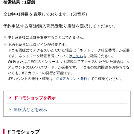
検索結果：1店舗
全1件中1件目を表示しております。(50音順)
予約申込する店舗/購入商品受取り店舗を選択してください。
申し込み後に店舗を変更することはできません。
予約手続きにはログインが必要です。
ドコモ回線にてアクセスいただいた場合は「ネットワーク暗証番号」が必要
です。ネットワーク暗証番号については
こちら
をご確認ください。
Wi-Fiまたはご自宅のインターネット環境にてアクセスいただいた場合は「d
アカウントのID／パスワード」が必要です。ドコモの契約回線をお持ちでな
い方も、dアカウントの発行が可能です。
dアカウントの発行・確認は「
dアカウント発行
」でご確認ください。
ドコモショップを表示
量販店などを表示
ドコモショップ