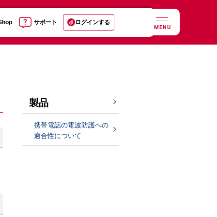
 Shop
サポート
ログインする
MENU
製品
携帯電話の電波防護への
適合性について