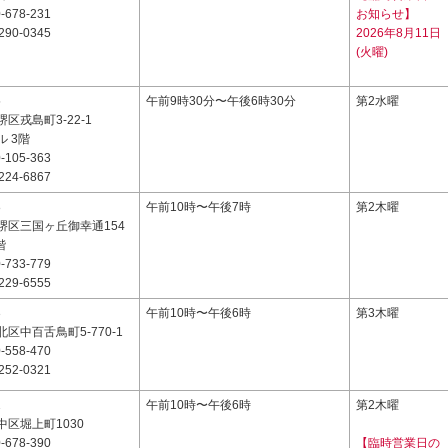
-678-231
お知らせ】
290-0345
2026年8月11日
(火曜)
5
午前9時30分〜午後6時30分
第2水曜
区戎島町3-22-1
 3階
-105-363
224-6867
8
午前10時〜午後7時
第2木曜
堺区三国ヶ丘御幸通154
階
-733-779
229-6555
3
午前10時〜午後6時
第3木曜
区中百舌鳥町5-770-1
-558-470
252-0321
1
午前10時〜午後6時
第2木曜
区堀上町1030
-678-390
【臨時営業日の