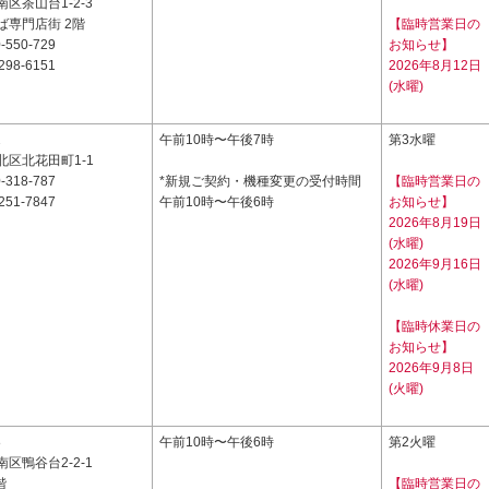
区茶山台1-2-3
ば専門店街 2階
【臨時営業日の
-550-729
お知らせ】
298-6151
2026年8月12日
(水曜)
2
午前10時〜午後7時
第3水曜
北区北花田町1-1
-318-787
*新規ご契約・機種変更の受付時間
【臨時営業日の
251-7847
午前10時〜午後6時
お知らせ】
2026年8月19日
(水曜)
2026年9月16日
(水曜)
【臨時休業日の
お知らせ】
2026年9月8日
(火曜)
8
午前10時〜午後6時
第2火曜
区鴨谷台2-2-1
階
【臨時営業日の