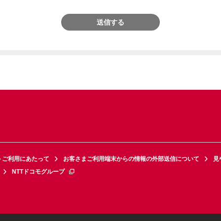
送信する
トご利用にあたって
お客さまご利用端末からの情報の外部送信について
見
NTTドコモグループ