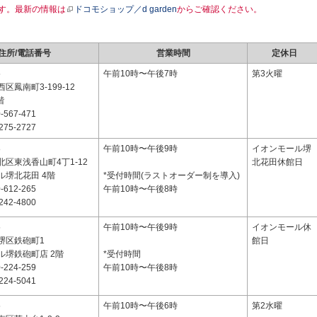
す。最新の情報は
ドコモショップ／d garden
からご確認ください。
住所/電話番号
営業時間
定休日
5
午前10時〜午後7時
第3火曜
区鳳南町3-199-12
階
-567-471
275-2727
8
午前10時〜午後9時
イオンモール堺
区東浅香山町4丁1-12
北花田休館日
ル堺北花田 4階
*受付時間(ラストオーダー制を導入)
-612-265
午前10時〜午後8時
242-4800
5
午前10時〜午後9時
イオンモール休
堺区鉄砲町1
館日
ル堺鉄砲町店 2階
*受付時間
-224-259
午前10時〜午後8時
224-5041
5
午前10時〜午後6時
第2水曜